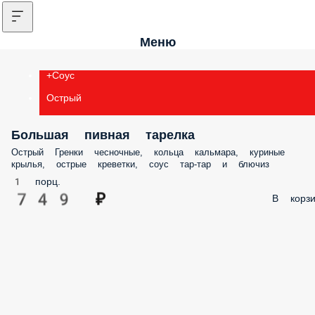
Меню
+Соус
Острый
Большая пивная тарелка
Острый Гренки чесночные, кольца кальмара, куриные
крылья, острые креветки, соус тар-тар и блючиз
1 порц.
749 ₽
В корзи