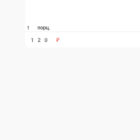
Мороженое Трио 135гр.
Три вида мороженого: Фисташковое, Аззуро, Клубничное. Молочное м
клубничное мороженое с засахаренными кусочками отборной спелой к
1 порц.
299 ₽