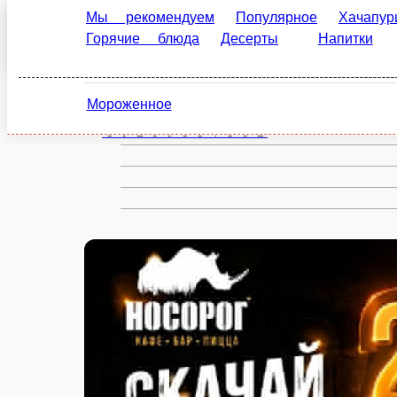
Мы рекомендуем
Популярное
Хачапури
С
Балашиха
Напитки
Соусы
Адмирал Холл
Соп
ru
Мороженное
Настройки
89269381862