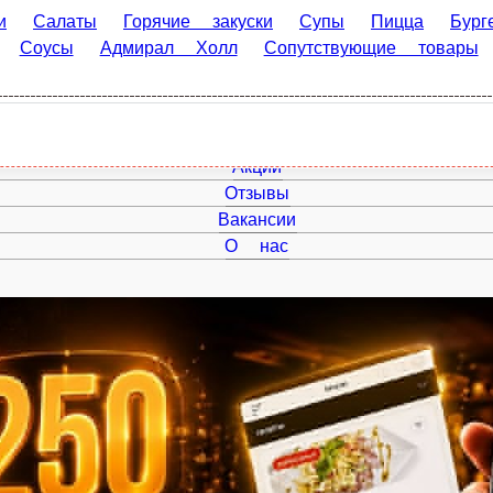
алаты
Горячие закуски
Супы
Пицца
Бургеры
Wok
утствующие товары
Лимонад
Главная
Акции
Отзывы
Вакансии
О нас