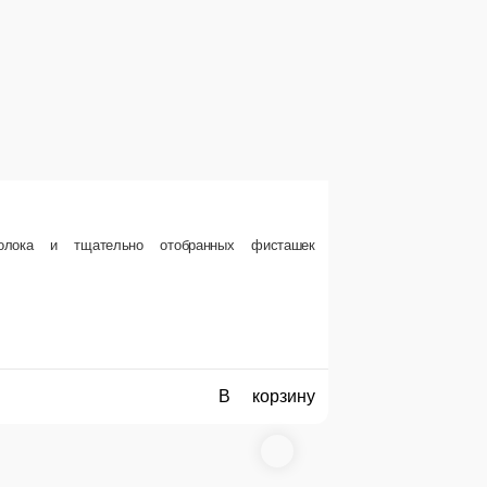
Мороженое Клубничное фэнтези 45гр.
Сливочное клубничное мороженое с засахаренными кусочками о
тобранных фисташек
1 порц.
120 ₽
В корзину