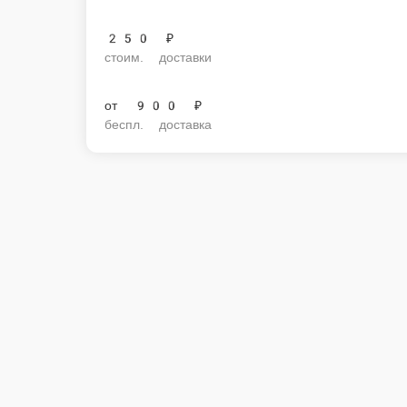
Мороженое Фисташковое 45гр.
Фисташковое мороженое сделанное из лучшего молока и тщательно от
1 порц.
120 ₽