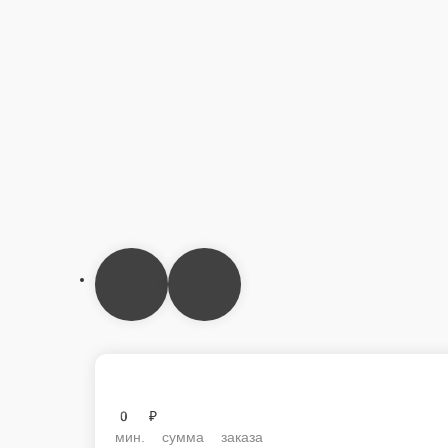
мин. сумма заказа
250 ₽
стоим. доставки
от
900 ₽
беспл. доставка