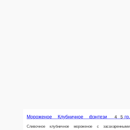
Мороженое Трио 135гр.
Три вида мороженого: Фисташковое, Аззуро, Клубничное. Молочное мор
клубничное мороженое с засахаренными кусочками отборной спелой кл
1 порц.
299 ₽