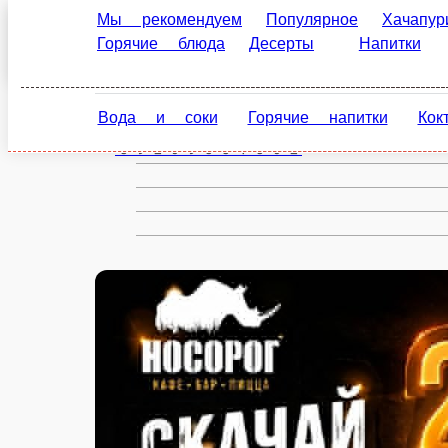
Мы рекомендуем
Популярное
Хачапур
Балашиха
Горячие блюда
Десерты
Напитки
ru
Вода и соки
Горячие напитки
Кок
Настройки
89269381862