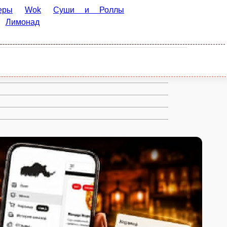
еры
Wok
Суши и Роллы
Лимонад